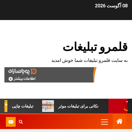
08 آگوست 2026
قلمرو تبلیغات
به سایت قلمرو تبلیفات شما خوش امدید
غات
نکاتی برای تبلیغات موثر
تبلیغات چاپی